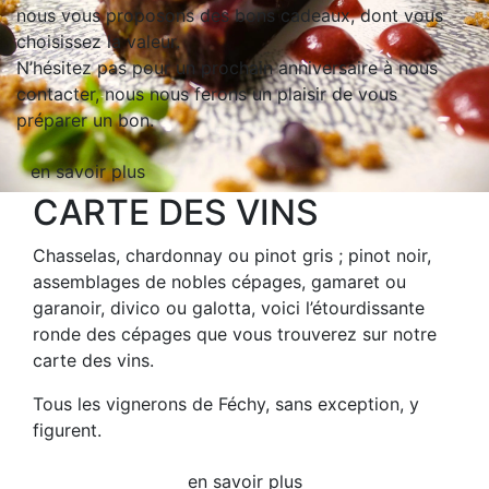
nous vous proposons des bons cadeaux, dont vous
choisissez la valeur.
N’hésitez pas pour un prochain anniversaire à nous
contacter, nous nous ferons un plaisir de vous
préparer un bon.
en savoir plus
CARTE DES VINS
Chasselas, chardonnay ou pinot gris ; pinot noir,
assemblages de nobles cépages, gamaret ou
garanoir, divico ou galotta, voici l’étourdissante
ronde des cépages que vous trouverez sur notre
carte des vins.
Tous les vignerons de Féchy, sans exception, y
figurent.
en savoir plus