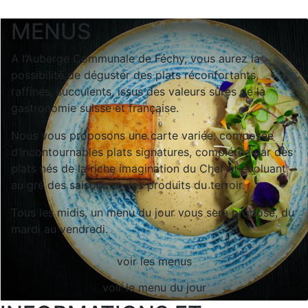
MENUS
A l’Auberge Communale de Féchy, vous aurez la
possibilité de déguster des plats réconfortants,
raffinés, succulents, issus des valeurs sûres de la
gastronomie suisse et française.
Nous vous proposons une carte variée, composée
d’incontournables plats signatures, complétée par des
plats nés de la riche imagination du Chef et évoluant
au gré des saisons et des produits du terroir.
Tous les midis, un menu du jour vous sera proposé, du
mardi au vendredi.
voir les menus
voir le menu du jour