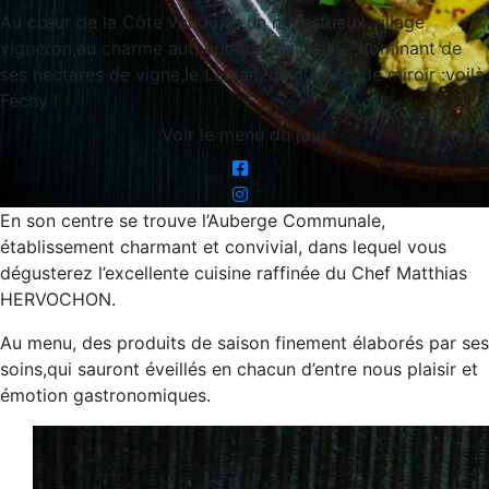
Au cœur de la Côte vaudoise,un majestueux village
vigneron,au charme authentique, se dresse,dominant de
ses hectares de vigne,le Léman, qui lui sert de miroir :voilà
Féchy !
Voir le menu du jour
En son centre se trouve l’Auberge Communale,
établissement charmant et convivial, dans lequel vous
dégusterez l’excellente cuisine raffinée du Chef Matthias
HERVOCHON.
Au menu, des produits de saison finement élaborés par ses
soins,qui sauront éveillés en chacun d’entre nous plaisir et
émotion gastronomiques.