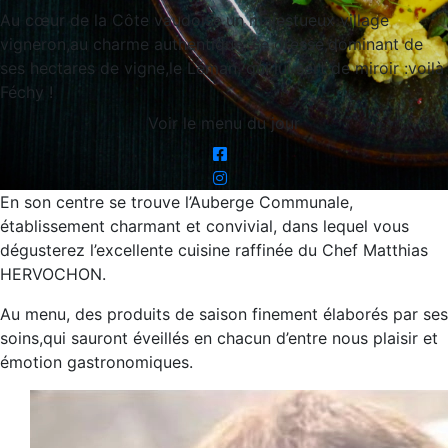
Au cœur de la Côte vaudoise,un majestueux village
vigneron,au charme authentique, se dresse,dominant de
ses hectares de vigne,le Léman, qui lui sert de miroir :voilà
Féchy !
Voir le menu du jour
En son centre se trouve l’Auberge Communale,
établissement charmant et convivial, dans lequel vous
dégusterez l’excellente cuisine raffinée du Chef Matthias
HERVOCHON.
Au menu, des produits de saison finement élaborés par ses
soins,qui sauront éveillés en chacun d’entre nous plaisir et
émotion gastronomiques.